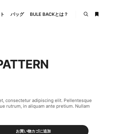
ト
バッグ
BULE BACKとは？
検索
詳細
PATTERN
t, consectetur adipiscing elit. Pellentesque
ue rutrum, in aliquam ante pretium. Nullam
お買い物カゴに追加