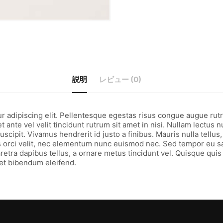
説明
レビュー (0)
r adipiscing elit. Pellentesque egestas risus congue augue rutr
et ante vel velit tincidunt rutrum sit amet in nisi. Nullam lectus n
scipit. Vivamus hendrerit id justo a finibus. Mauris nulla tellus,
ci velit, nec elementum nunc euismod nec. Sed tempor eu sapie
etra dapibus tellus, a ornare metus tincidunt vel. Quisque quis e
et bibendum eleifend.