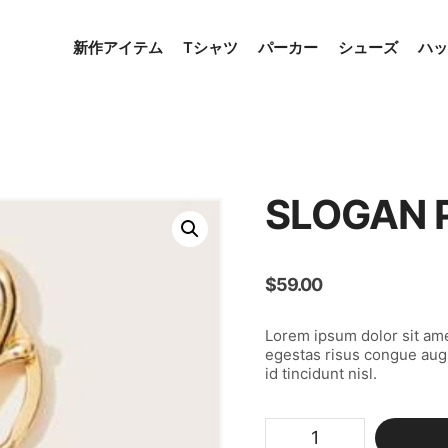
新作アイテム
Tシャツ
パーカー
シューズ
ハッ
SLOGAN 
$
59.00
Lorem ipsum dolor sit ame
egestas risus congue aug
id tincidunt nisl.
Slogan
Pattern